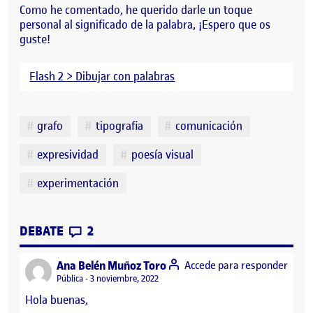
Como he comentado, he querido darle un toque
personal al significado de la palabra, ¡Espero que os
guste!
Flash 2 > Dibujar con palabras
Etiquetas
grafo
tipografia
comunicación
expresividad
poesía visual
experimentación
CONTRIBUTIONS
EN FLASH2; DIBUJAR CON PALABRAS
DEBATE
2
says:
Ana Belén Muñoz Toro
Accede para responder
Visibilidad:
Pública
3 noviembre, 2022
Hola buenas,