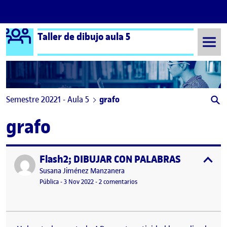
Logo Ágora
Taller de dibujo aula 5
Saltar al contenido
Semestre 20221 - Aula 5
grafo
grafo
Flash2; DIBUJAR CON PALABRAS
Publicado por
expa
Publicado por
Susana Jiménez Manzanera
Visibilidad:
Fecha de publicación
en Flash2; DIBUJAR CON PALABR
Pública
-
3 Nov 2022
-
2 comentarios