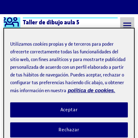
Logo Ágora
Taller de dibujo aula 5
Saltar al contenido
Utilizamos
cookies
propias y de terceros para poder
ofrecerte correctamente todas las funcionalidades del
sitio web, con fines analíticos y para mostrarte publicidad
Semestre 20221 - Aula 5
grafo
personalizada de acuerdo con un perfil elaborado a partir
grafo
de tus hábitos de navegación. Puedes aceptar, rechazar o
configurar tus preferencias haciendo clic abajo, u obtener
más información en nuestra
política de cookies.
Flash2; DIBUJAR CON PALABRAS
Publicado por
Publicado por
Susana Jiménez Manzanera
Visibilidad:
Fecha de publicación
en Flash2; DIBUJAR CON PALABR
Pública
-
3 Nov 2022
-
2 comentarios
Aceptar
Rechazar