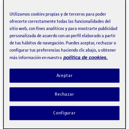
¡Hola a todos! En mi búsqueda de la imagen de revista,
Utilizamos
cookies
propias y de terceros para poder
me centré en buscar los puntos de fuga más claros
ofrecerte correctamente todas las funcionalidades del
mezclado con una estética de mi gusto y lo conseguí.
sitio web, con fines analíticos y para mostrarte publicidad
Para el fotograma de película, busqué en internet
personalizada de acuerdo con un perfil elaborado a partir
directamente «Fotogramas de orgullo y prejuicio», una
de mis pelis favoritas y de ahí escogí una imagen con
de tus hábitos de navegación. Puedes aceptar, rechazar o
una perspectiva diferente al de la imagen de revista, la
configurar tus preferencias haciendo clic abajo, u obtener
imprimí en escala de grises en un folio de papel
más información en nuestra
política de cookies.
reciclado. Por último, fui a una de mis ventanas con una
regla y un rotulador de pizarra y comencé a trazar esas
líneas en el cristal.
Aceptar
Rechazar
Configurar