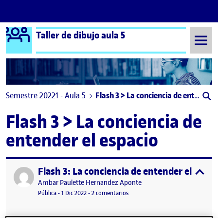
Logo Ágora
Taller de dibujo aula 5
Saltar al contenido
Semestre 20221 - Aula 5
Flash 3 > La conciencia de entender el espacio
Flash 3 > La conciencia de
entender el espacio
Flash 3: La conciencia de entender el espac
Publicado por
expa
Publicado por
Ambar Paulette Hernandez Aponte
Visibilidad:
Fecha de publicación
1 diciembre, 2022 10:15 pm
en Flash 3: La conciencia de entend
Pública
-
1 Dic 2022
-
2 comentarios