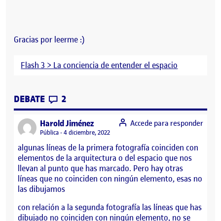
Gracias por leerme :)
Flash 3 > La conciencia de entender el espacio
CONTRIBUTIONS
EN FLASH 3: LA CONCIENCIA DE ENTEND
DEBATE
2
says:
Harold Jiménez
Accede para responder
Visibilidad:
Pública
4 diciembre, 2022
algunas líneas de la primera fotografía coinciden con
elementos de la arquitectura o del espacio que nos
llevan al punto que has marcado. Pero hay otras
líneas que no coinciden con ningún elemento, esas no
las dibujamos
con relación a la segunda fotografía las líneas que has
dibujado no coinciden con ningún elemento, no se