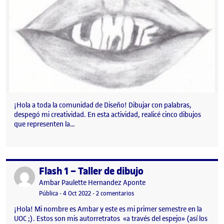
¡Hola a toda la comunidad de Diseño! Dibujar con palabras,
despegó mi creatividad. En esta actividad, realicé cinco dibujos
que representen la…
Flash 1 – Taller de dibujo
Publicado por
Publicado por
Ambar Paulette Hernandez Aponte
Visibilidad:
Fecha de publicación
4 octubre, 2022 8:17 pm
en Flash 1 – Taller de dibujo
Pública
-
4 Oct 2022
-
2 comentarios
¡Hola! Mi nombre es Ambar y este es mi primer semestre en la
UOC ;). Estos son mis autorretratos «a través del espejo» (así los