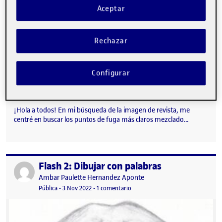
Aceptar
Rechazar
Configurar
¡Hola a todos! En mi búsqueda de la imagen de revista, me
centré en buscar los puntos de fuga más claros mezclado…
Flash 2: Dibujar con palabras
Publicado por
Publicado por
Ambar Paulette Hernandez Aponte
Visibilidad:
Fecha de publicación
3 noviembre, 2022 11:56 pm
en Flash 2: Dibujar con palabras
Pública
-
3 Nov 2022
-
1 comentario