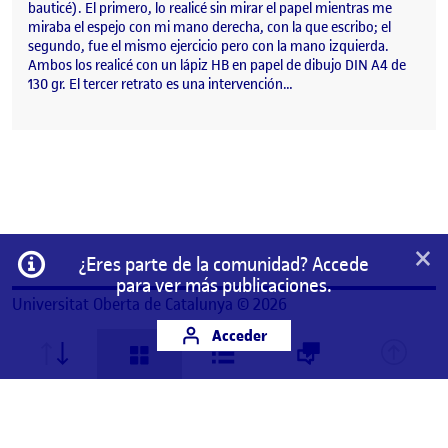
bauticé). El primero, lo realicé sin mirar el papel mientras me
miraba el espejo con mi mano derecha, con la que escribo; el
segundo, fue el mismo ejercicio pero con la mano izquierda.
Ambos los realicé con un lápiz HB en papel de dibujo DIN A4 de
130 gr. El tercer retrato es una intervención…
×
Información
¿Eres parte de la comunidad? Accede
para ver más publicaciones.
Universitat Oberta de Catalunya © 2026
Acceder
Este es un espacio de trabajo personal de un/a
estudiante de la Universitat Oberta de Catalunya.
Cualquier contenido publicado en este espacio es