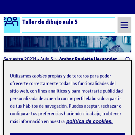
Logo Ágora
Taller de dibujo aula 5
Saltar al contenido
Semestre 20221 - Aula 5
Ambar Paulette Hernandez Aponte
Ambar Paulette
Utilizamos
cookies
propias y de terceros para poder
Hernandez Aponte
ofrecerte correctamente todas las funcionalidades del
sitio web, con fines analíticos y para mostrarte publicidad
personalizada de acuerdo con un perfil elaborado a partir
Flash 3: La conciencia de entender el espacio
Publicado por
de tus hábitos de navegación. Puedes aceptar, rechazar o
Publicado por
Ambar Paulette Hernandez Aponte
configurar tus preferencias haciendo clic abajo, u obtener
Visibilidad:
Fecha de publicación
1 diciembre, 2022 10:15 pm
en Flash 3: La conciencia de entend
Pública
-
1 Dic 2022
-
2 comentarios
más información en nuestra
política de cookies.