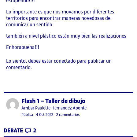
estupendo!!!!
Lo importante es que nos movamos por diferentes
territorios para encontrar maneras novedosas de
comunicar un sentido
también a nivel plástico están muy bien las realizaciones
Enhorabuena!!!
Lo siento, debes estar
conectado
para publicar un
comentario.
Flash 1 – Taller de dibujo
Publicado por
Publicado por
Ambar Paulette Hernandez Aponte
Visibilidad:
Fecha de publicación
4 octubre, 2022 8:17 pm
en Flash 1 – Taller de dibujo
Pública
-
4 Oct 2022
-
2 comentarios
CONTRIBUTIONS
EN FLASH 1 – TALLER DE DIBUJO
DEBATE
2