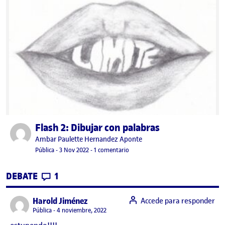
Flash 2: Dibujar con palabras
Publicado por
Publicado por
Ambar Paulette Hernandez Aponte
Visibilidad:
Fecha de publicación
3 noviembre, 2022 11:56 pm
en Flash 2: Dibujar con palabras
Pública
-
3 Nov 2022
-
1 comentario
CONTRIBUTIONS
EN FLASH 2: DIBUJAR CON PALABRAS
DEBATE
1
says:
Harold Jiménez
Accede para responder
Visibilidad:
Pública
4 noviembre, 2022