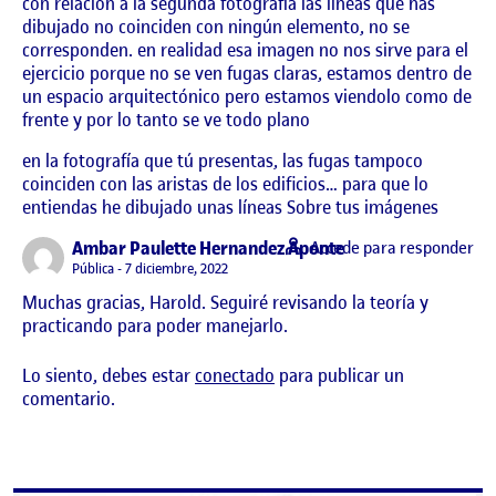
con relación a la segunda fotografía las líneas que has
dibujado no coinciden con ningún elemento, no se
corresponden. en realidad esa imagen no nos sirve para el
ejercicio porque no se ven fugas claras, estamos dentro de
un espacio arquitectónico pero estamos viendolo como de
frente y por lo tanto se ve todo plano
en la fotografía que tú presentas, las fugas tampoco
coinciden con las aristas de los edificios… para que lo
entiendas he dibujado unas líneas Sobre tus imágenes
says:
Ambar Paulette Hernandez Aponte
Accede para responder
Visibilidad:
Pública
7 diciembre, 2022
Muchas gracias, Harold. Seguiré revisando la teoría y
practicando para poder manejarlo.
Lo siento, debes estar
conectado
para publicar un
comentario.