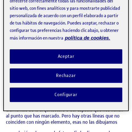
ofrecerte correctamente todas las funcionalidades del
sitio web, con fines analíticos y para mostrarte publicidad
personalizada de acuerdo con un perfil elaborado a partir
de tus hábitos de navegación. Puedes aceptar, rechazar o
configurar tus preferencias haciendo clic abajo, u obtener
más información en nuestra
política de cookies.
Flash 3: La conciencia de entender el
Publicado por
espacio
Publicado por
Ambar Paulette Hernandez Aponte
Aceptar
Visibilidad:
Fecha de publicación
1 diciembre, 2022 10:15 pm
en Flash 3: La conciencia de entender
Pública
-
1 Dic 2022
-
2 comentarios
CONTRIBUTIONS
EN FLASH 3: LA CONCIENCIA DE ENTENDE
DEBATE
2
Rechazar
says:
Harold Jiménez
Accede para responder
Visibilidad:
Configurar
Pública
4 diciembre, 2022
algunas líneas de la primera fotografía coinciden con
elementos de la arquitectura o del espacio que nos llevan
al punto que has marcado. Pero hay otras líneas que no
coinciden con ningún elemento, esas no las dibujamos